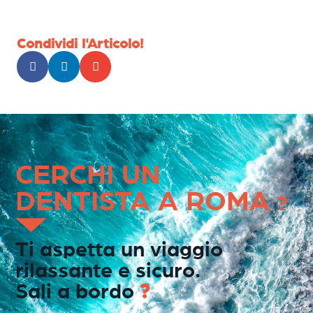
Condividi l'Articolo!
CERCHI UN
DENTISTA A ROMA
?
Ti aspetta un viaggio
rilassante e sicuro.
Sali a bordo
?