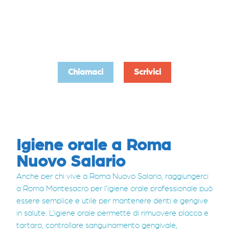
sorridere in modo spontaneo,
autentico e libero da maschere che
nascondono difetti.
Chiamaci
Scrivici
Igiene orale a Roma
Nuovo Salario
Anche per chi vive a Roma Nuovo Salario, raggiungerci
a Roma Montesacro per l’igiene orale professionale può
essere semplice e utile per mantenere denti e gengive
in salute. L’igiene orale permette di rimuovere placca e
tartaro, controllare sanguinamento gengivale,