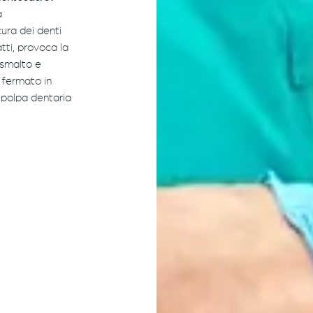
a
cura dei denti
atti, provoca la
 smalto e
 fermato in
 polpa dentaria