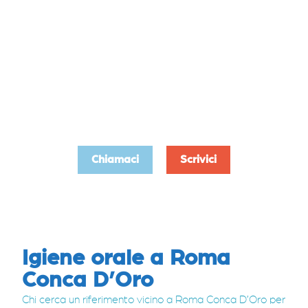
Crediamo che un bel sorriso possa
letteralmente cambiare la vita di una
persona. Noi amiamo vederla
sorridere in modo spontaneo,
autentico e libero da maschere che
nascondono difetti.
Chiamaci
Scrivici
Igiene orale a Roma
Conca D’Oro
Chi cerca un riferimento vicino a Roma Conca D’Oro per