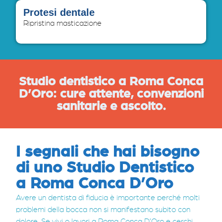
Protesi dentale
Ripristina masticazione
Studio dentistico a Roma Conca
D’Oro: cure attente, convenzioni
sanitarie e ascolto.
I segnali che hai bisogno
di uno Studio Dentistico
a Roma Conca D’Oro
Avere un dentista di fiducia è importante perché molti
problemi della bocca non si manifestano subito con
dolore. Se vivi o lavori a Roma Conca D’Oro e cerchi