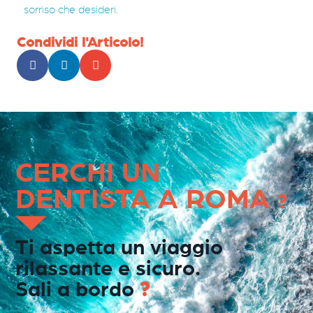
sorriso che desideri.
Condividi l'Articolo!
CERCHI UN
DENTISTA A ROMA
?
Ti aspetta un viaggio
rilassante e sicuro.
Sali a bordo
?